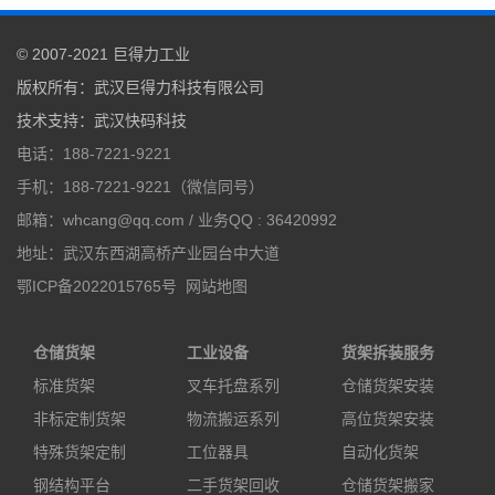
© 2007-2021
巨得力工业
版权所有：
武汉巨得力科技有限公司
技术支持
：
武汉快码科技
电话：188-7221-9221
手机：188-7221-9221（微信同号）
邮箱：whcang@qq.com / 业务QQ : 36420992
地址：武汉东西湖高桥产业园台中大道
鄂ICP备2022015765号
网站地图
仓储货架
工业设备
货架拆装服务
标准货架
叉车托盘系列
仓储货架安装
非标定制货架
物流搬运系列
高位货架安装
特殊货架定制
工位器具
自动化货架
钢结构平台
二手货架回收
仓储货架搬家